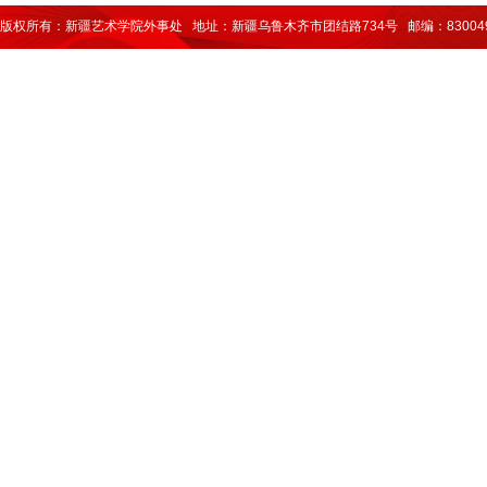
版权所有：新疆艺术学院外事处 地址：新疆乌鲁木齐市团结路734号 邮编：83004